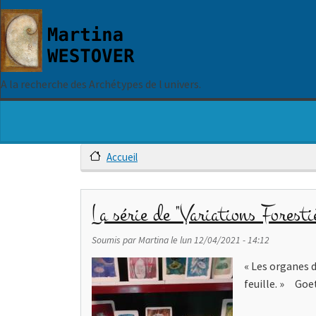
Aller au contenu principal
A la recherche des Archétypes de l univers.
Accueil
La série de "Variations Forestiè
Soumis par
Martina
le
lun 12/04/2021 - 14:12
« Les organes d
feuille. » Goe