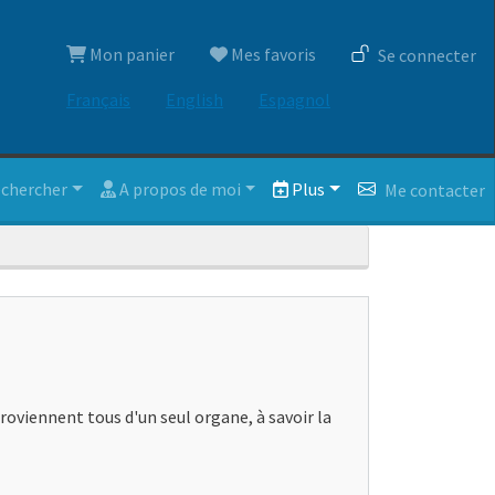
Menu du compte de l'utilisateur
Mon panier
Mes favoris
Se connecter
Français
English
Espagnol
rincipale
chercher
A propos de moi
Plus
Me contacter
roviennent tous d'un seul organe, à savoir la