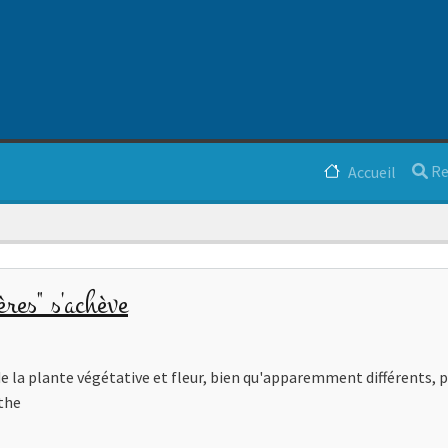
Navigation p
Re
Accueil
res" s'achève
e la plante végétative et fleur, bien qu'apparemment différents, p
the