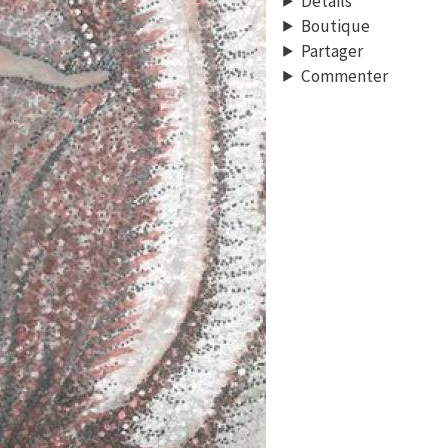
Détails
Boutique
Partager
Commenter