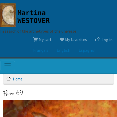
Skip to main content
In search of the archetypes of the universe
User account menu
My cart
My favorites
Log in
Français
English
Espagnol
Home
Bees 69